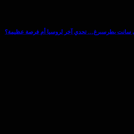
في سانت بطرسبرغ… تحدي آخر لروسيا أم فرصة عظيمة؟