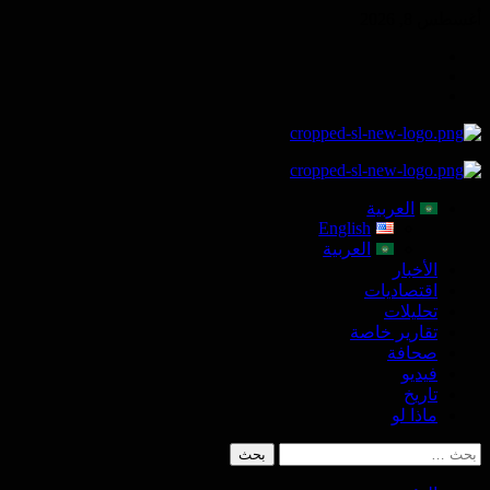
Skip
أغسطس 8, 2026
to
Telegram
content
Tumplr
Mastodon
Primary
Menu
العربية
English
العربية
الأخبار
اقتصاديات
تحليلات
تقارير خاصة
صحافة
فيديو
تاريخ
ماذا لو
البحث
عن: